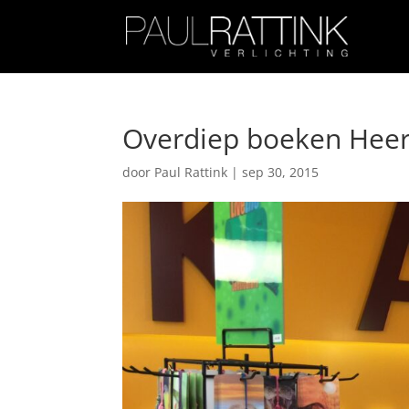
Overdiep boeken Hee
door
Paul Rattink
|
sep 30, 2015