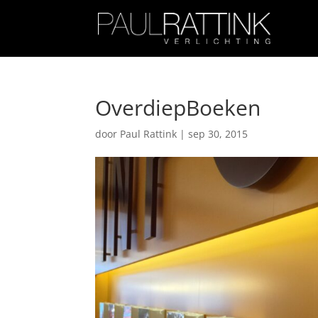
OverdiepBoeken
door
Paul Rattink
|
sep 30, 2015