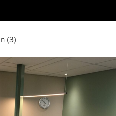
n (3)