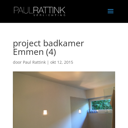
project badkamer
Emmen (4)
door
Paul Rattink
|
okt 12, 2015