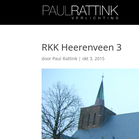
RKK Heerenveen 3
door
Paul Rattink
|
okt 3, 2015