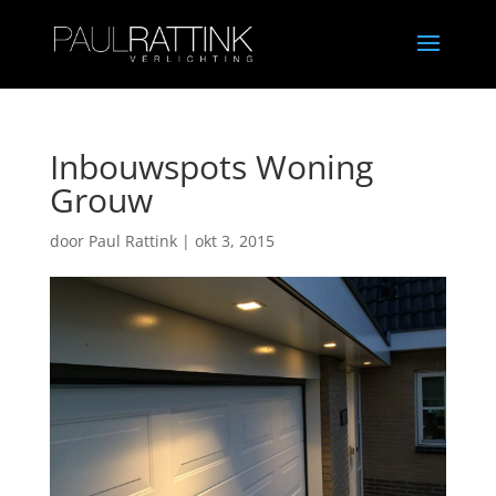
Inbouwspots Woning
Grouw
door
Paul Rattink
|
okt 3, 2015